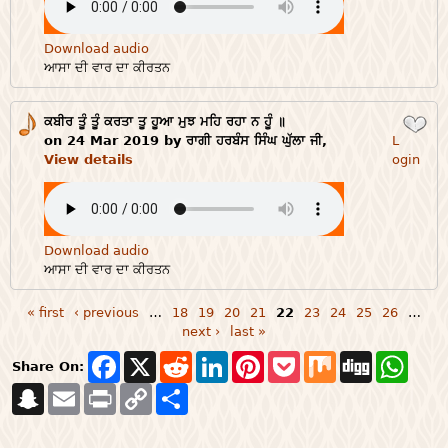
Download audio
ਆਸਾ ਦੀ ਵਾਰ ਦਾ ਕੀਰਤਨ
ਕਬੀਰ ਤੂੰ ਤੂੰ ਕਰਤਾ ਤੂ ਹੂਆ ਮੁਝ ਮਹਿ ਰਹਾ ਨ ਹੂੰ ॥
Login
on 24 Mar 2019 by ਰਾਗੀ ਹਰਬੰਸ ਸਿੰਘ ਘੁੱਲਾ ਜੀ,
L
View details
ogin
Download audio
ਆਸਾ ਦੀ ਵਾਰ ਦਾ ਕੀਰਤਨ
« first
‹ previous
…
18
19
20
21
22
23
24
25
26
…
Pages
next ›
last »
F
X
R
L
P
P
M
D
W
Share On:
a
e
i
i
o
i
i
h
S
E
P
c
C
S
d
n
n
c
x
g
a
n
m
r
e
o
h
d
k
t
k
g
t
a
a
i
b
p
a
i
e
e
e
s
p
i
n
o
y
r
t
d
r
t
A