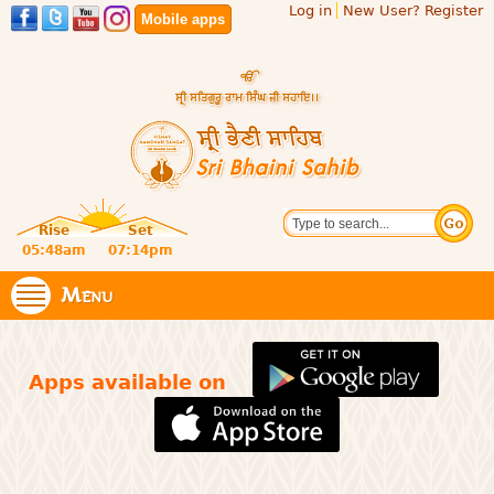
Log in
New User? Register
Skip to
Mobile apps
main
content
Official
Search
website
Sri
Rise
Set
of central
religious
05:48am
07:14pm
Bhaini
place for
Namdhari
Menu
Sahib
Sect
Apps available on