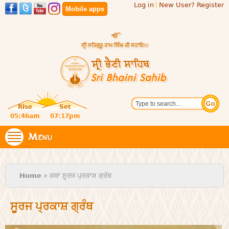
Log in
New User? Register
Skip to
Mobile apps
main
content
Official
Search
website
Sri
Rise
Set
of central
religious
05:46am
07:17pm
Bhaini
place for
Namdhari
Menu
Sahib
Sect
You are here
Home
» ਕਥਾ ਸੂਰਜ ਪ੍ਰਕਾਸ਼ ਗ੍ਰੰਥ
ਸੂਰਜ ਪ੍ਰਕਾਸ਼ ਗ੍ਰੰਥ