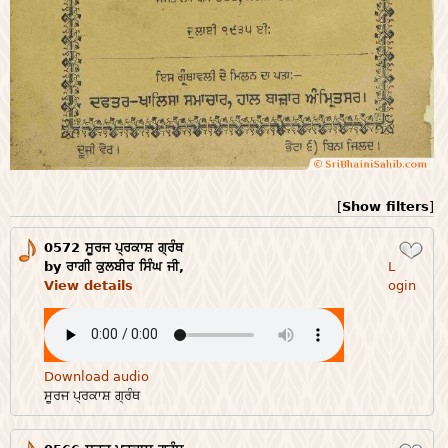
[
Show filters
]
0572 ਸੂਰਜ ਪ੍ਰਕਾਸ਼ ਗ੍ਰੰਥ
Login
by ਰਾਗੀ ਕੁਲਬੀਰ ਸਿੰਘ ਜੀ,
L
View details
ogin
Download audio
ਸੂਰਜ ਪ੍ਰਕਾਸ਼ ਗ੍ਰੰਥ