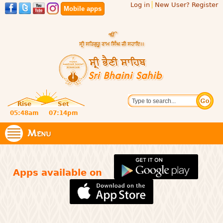
Log in
New User? Register
Skip to
Mobile apps
main
content
Official
Search
website
Sri
Rise
Set
of central
religious
05:48am
07:14pm
Bhaini
place for
Namdhari
Menu
Sahib
Sect
Apps available on