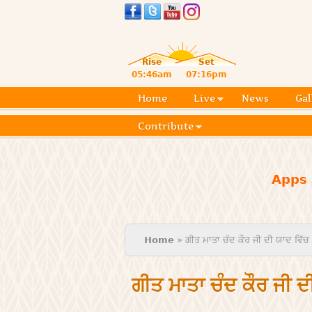
Rise
Set
05:46am
07:16pm
Home
Live
News
Gal
Contribute
Apps 
You are here
Home
» ਗੀਤ ਮਾਤਾ ਚੰਦ ਕੌਰ ਜੀ ਦੀ ਯਾਦ ਵਿੱਚ
ਗੀਤ ਮਾਤਾ ਚੰਦ ਕੌਰ ਜੀ ਦ