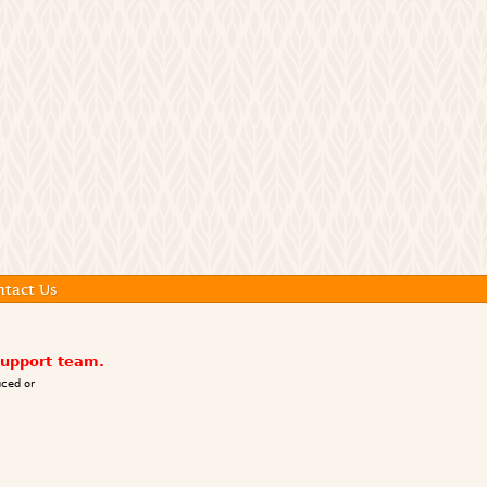
ntact Us
support team.
ced or