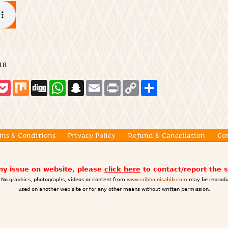
018
P
M
D
W
S
E
P
C
S
o
i
i
h
n
m
r
o
h
c
x
g
a
a
a
i
p
a
k
g
t
p
i
n
y
r
e
s
c
l
t
L
e
t
A
h
i
p
a
n
ms & Conditions
Privacy Policy
Refund & Cancellation
Co
p
t
k
any issue on website, please
click here
to contact/report the 
No graphics, photographs, videos or content from
www.sribhainisahib.com
may be reprodu
used on another web site or for any other means without written permission.