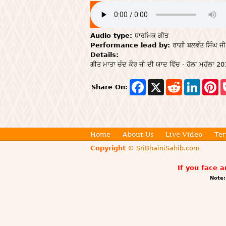
Audio type:
ਧਾਰਮਿਕ ਗੀਤ
Performance lead by:
ਰਾਗੀ ਬਲਵੰਤ ਸਿੰਘ ਜੀ
Details:
ਗੀਤ ਮਾਤਾ ਚੰਦ ਕੌਰ ਜੀ ਦੀ ਯਾਦ ਵਿੱਚ - ਹੋਲਾ ਮਹੱਲਾ 2
F
X
R
L
P
Share On:
a
e
i
i
c
d
n
n
e
d
k
t
b
i
e
e
o
t
d
r
o
I
e
Home
About Us
Live Video
Ter
k
n
s
t
Copyright
© SriBhainiSahib.com
If you face 
Note: