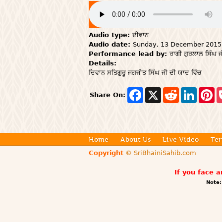
Audio type:
ਦੀਵਾਨ
Audio date:
Sunday, 13 December 2015
Performance lead by:
ਰਾਗੀ ਗੁਰਲਾਲ ਸਿੰਘ ਜ
Details:
ਦਿਵਾਨ
ਸਤਿਗੁਰੂ ਜਗਜੀਤ ਸਿੰਘ ਜੀ ਦੀ ਯਾਦ ਵਿੱਚ
F
X
R
L
P
Share On:
a
e
i
i
c
d
n
n
e
d
k
t
b
i
e
e
o
t
d
r
o
I
e
Home
About Us
Live Video
Ter
k
n
s
Copyright
© SriBhainiSahib.com
t
If you face 
Note: