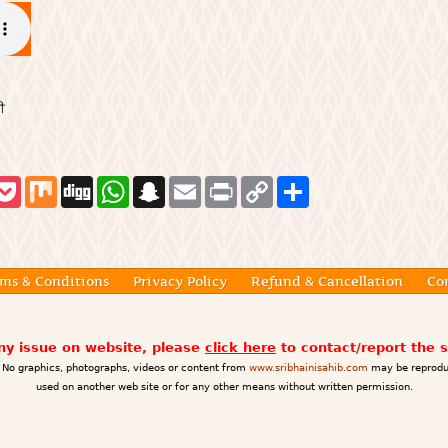
ੀ
P
M
D
W
S
E
P
C
S
o
i
i
h
n
m
r
o
h
c
x
g
a
a
a
i
p
a
k
g
t
p
i
n
y
r
e
s
c
l
t
L
e
t
A
h
i
p
a
n
ms & Conditions
Privacy Policy
Refund & Cancellation
Co
p
t
k
any issue on website, please
click here
to contact/report the 
No graphics, photographs, videos or content from
www.sribhainisahib.com
may be reprodu
used on another web site or for any other means without written permission.