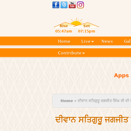
Rise
Set
05:47am
07:15pm
Home
Live
News
Gal
Contribute
Apps 
You are here
Home
» ਦੀਵਾਨ ਸਤਿਗੁਰੂ ਜਗਜੀਤ ਸਿੰਘ ਜੀ ਦੀ 
ਦੀਵਾਨ ਸਤਿਗੁਰੂ ਜਗਜੀਤ 