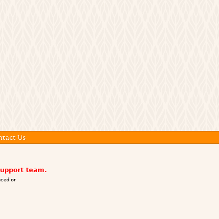
ntact Us
support team.
ced or