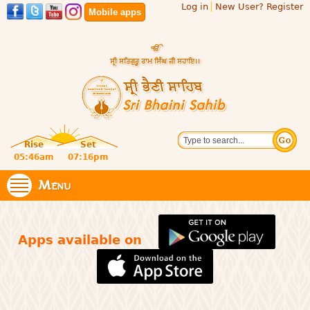
Log in
New User? Register
Skip to
Mobile apps
main
content
Official
Search
website
Sri
Rise
Set
of central
religious
05:46am
07:16pm
Bhaini
place for
Namdhari
Menu
Sahib
Sect
Apps available on