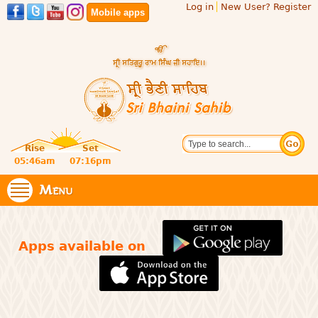
Log in
New User? Register
Skip to
Mobile apps
main
content
Official
Search
website
Sri
Rise
Set
of central
religious
05:46am
07:16pm
Bhaini
place for
Namdhari
Menu
Sahib
Sect
Apps available on