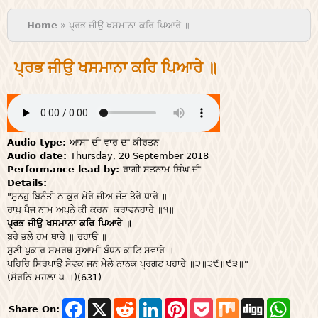
You are here
Home
» ਪ੍ਰਭ ਜੀਉ ਖਸਮਾਨਾ ਕਰਿ ਪਿਆਰੇ ॥
ਪ੍ਰਭ ਜੀਉ ਖਸਮਾਨਾ ਕਰਿ ਪਿਆਰੇ ॥
Audio type:
ਆਸਾ ਦੀ ਵਾਰ ਦਾ ਕੀਰਤਨ
Audio date:
Thursday, 20 September 2018
Performance lead by:
ਰਾਗੀ ਸਤਨਾਮ ਸਿੰਘ ਜੀ
Details:
"ਸੁਨਹੁ ਬਿਨੰਤੀ ਠਾਕੁਰ ਮੇਰੇ ਜੀਅ ਜੰਤ ਤੇਰੇ ਧਾਰੇ ॥
ਰਾਖੁ ਪੈਜ ਨਾਮ ਅਪੁਨੇ ਕੀ ਕਰਨ ਕਰਾਵਨਹਾਰੇ ॥੧॥
ਪ੍ਰਭ ਜੀਉ ਖਸਮਾਨਾ ਕਰਿ ਪਿਆਰੇ ॥
ਬੁਰੇ ਭਲੇ ਹਮ ਥਾਰੇ ॥ ਰਹਾਉ ॥
ਸੁਣੀ ਪੁਕਾਰ ਸਮਰਥ ਸੁਆਮੀ ਬੰਧਨ ਕਾਟਿ ਸਵਾਰੇ ॥
ਪਹਿਰਿ ਸਿਰਪਾਉ ਸੇਵਕ ਜਨ ਮੇਲੇ ਨਾਨਕ ਪ੍ਰਗਟ ਪਹਾਰੇ ॥੨॥੨੯॥੯੩॥"
(ਸੋਰਠਿ ਮਹਲਾ ੫ ॥)(631)
F
X
R
L
P
P
M
D
W
Share On:
a
e
i
i
o
i
i
h