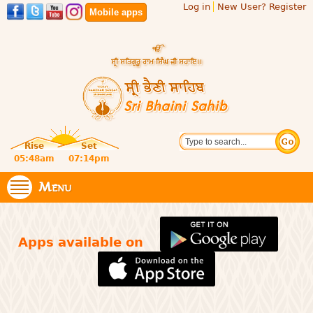
Log in
New User? Register
Skip to
Mobile apps
main
content
Official
Search
website
Sri
Rise
Set
of central
religious
05:48am
07:14pm
Bhaini
place for
Namdhari
Menu
Sahib
Sect
Apps available on