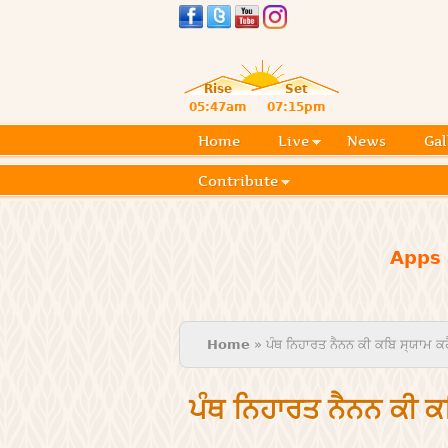
Rise
Set
05:47am
07:15pm
Home
Live
News
Gal
Contribute
Apps 
You are here
Home
» ਪੰਥ ਨਿਹਾਰਤ ਨੈਨਨ ਕੀ ਕਬਿ ਸ੍ਯਾਮ ਕਹ
ਪੰਥ ਨਿਹਾਰਤ ਨੈਨਨ ਕੀ ਕਬ