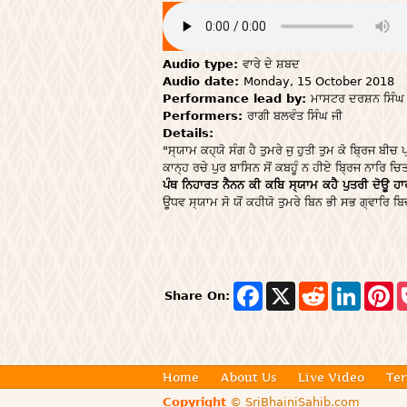
Audio type:
ਵਾਰੇ ਦੇ ਸ਼ਬਦ
Audio date:
Monday, 15 October 2018
Performance lead by:
ਮਾਸਟਰ ਦਰਸ਼ਨ ਸਿੰਘ 
Performers:
ਰਾਗੀ ਬਲਵੰਤ ਸਿੰਘ ਜੀ
Details:
"ਸ੍ਯਾਮ ਕਹ੍ਯੋ ਸੰਗ ਹੈ ਤੁਮਰੇ ਜੁ ਹੁਤੀ ਤੁਮ ਕੋ ਬ੍ਰਿਜ ਬੀਚ 
ਕਾਨ੍ਹ ਰਚੇ ਪੁਰ ਬਾਸਿਨ ਸੋਂ ਕਬਹੂੰ ਨ ਹੀਏ ਬ੍ਰਿਜ ਨਾਰਿ ਚਿ
ਪੰਥ ਨਿਹਾਰਤ ਨੈਨਨ ਕੀ ਕਬਿ ਸ੍ਯਾਮ ਕਹੈ ਪੁਤਰੀ ਦੋਊ ਹਾ
ਊਧਵ ਸ੍ਯਾਮ ਸੋ ਯੋਂ ਕਹੀਯੋ ਤੁਮਰੇ ਬਿਨ ਭੀ ਸਭ ਗ੍ਵਾਰਿ 
F
X
R
L
P
Share On:
a
e
i
i
c
d
n
n
e
d
k
t
b
i
e
e
o
t
d
r
o
I
e
Home
About Us
Live Video
Ter
k
n
s
Copyright
© SriBhainiSahib.com
t