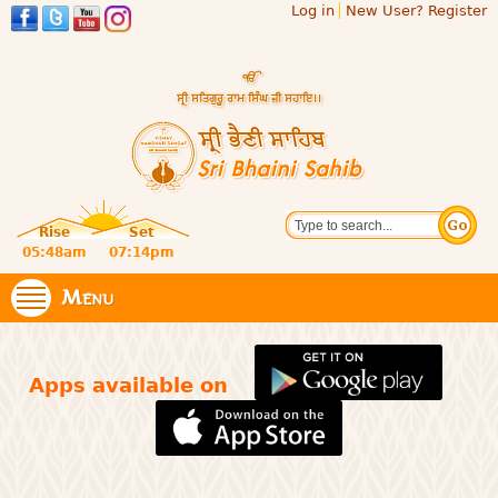
Log in
New User? Register
Skip to
main
content
Official
Search
website
Sri
Rise
Set
of central
religious
05:48am
07:14pm
Bhaini
place for
Namdhari
Menu
Sahib
Sect
Apps available on