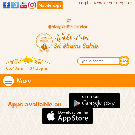
Log in
New User? Register
Skip to
Mobile apps
main
content
Official
Search
website
Sri
Rise
Set
of central
religious
05:47am
07:15pm
Bhaini
place for
Namdhari
Menu
Sahib
Sect
Apps available on