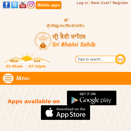
Log in
New User? Register
Skip to
Mobile apps
main
content
Official
Search
website
Sri
Rise
Set
of central
religious
05:46am
07:16pm
Bhaini
place for
Namdhari
Menu
Sahib
Sect
Apps available on