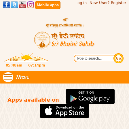
Log in
New User? Register
Skip to
Mobile apps
main
content
Official
Search
website
Sri
Rise
Set
of central
religious
05:48am
07:14pm
Bhaini
place for
Namdhari
Menu
Sahib
Sect
Apps available on