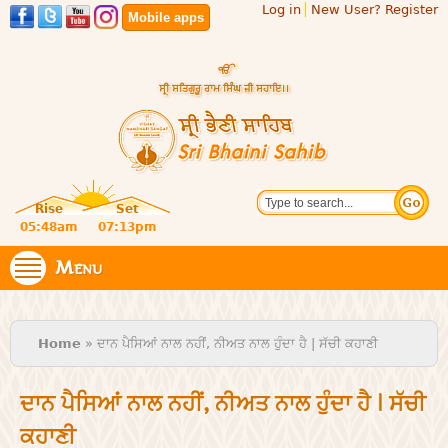
Log in
New User? Register
Skip to
Mobile apps
main
content
Official
Search
website
Sri
Rise
Set
of central
religious
05:48am
07:13pm
Bhaini
place for
Namdhari
Menu
Sahib
Sect
You are here
Home
» ਦਾਨ ਪੈਸਿਆਂ ਨਾਲ ਨਹੀਂ, ਨੀਅਤ ਨਾਲ ਹੁੰਦਾ ਹੈ | ਸੱਚੀ ਕਹਾਣੀ
ਦਾਨ ਪੈਸਿਆਂ ਨਾਲ ਨਹੀਂ, ਨੀਅਤ ਨਾਲ ਹੁੰਦਾ ਹੈ | ਸੱਚੀ
ਕਹਾਣੀ