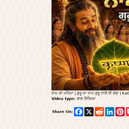
ਨਾਮ ਦੀ ਮਹਿਮਾ | ਗੁਰੂ ਦਾ ਨਾਮ ਗੁਰੂ ਨਾਲੋਂ ਵੀ ਵੱਡਾ
Video type:
ਬਾਲ ਸਿੱਖਿਆ
F
X
R
L
P
Share On:
a
e
i
i
c
d
n
n
e
d
k
t
b
i
e
e