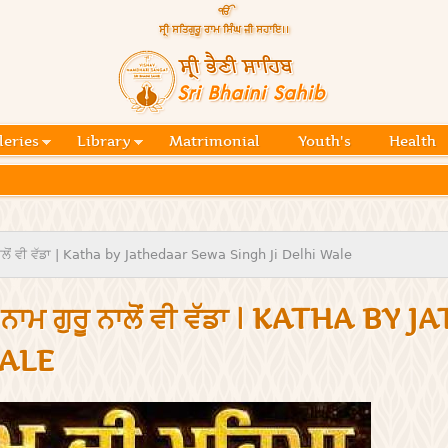
Skip to
main
content
Official
website
Sri
of central
religious
Bhaini
place for
Namdhari
leries
Library
Matrimonial
Youth's
Health
Sahib
Sect
 ਨਾਲੋਂ ਵੀ ਵੱਡਾ | Katha by Jathedaar Sewa Singh Ji Delhi Wale
 ਦਾ ਨਾਮ ਗੁਰੂ ਨਾਲੋਂ ਵੀ ਵੱਡਾ | KATHA
WALE