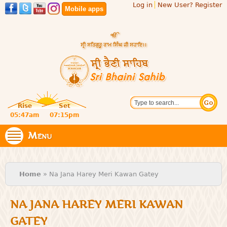
Log in
New User? Register
Skip to
Mobile apps
main
content
Official
Search
website
Sri
Rise
Set
of central
religious
05:47am
07:15pm
Bhaini
place for
Namdhari
Menu
Sahib
Sect
You are here
Home
» Na Jana Harey Meri Kawan Gatey
NA JANA HAREY MERI KAWAN
GATEY