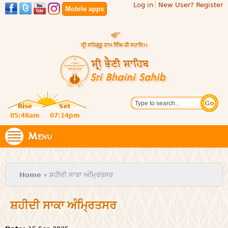
Log in
New User? Register
Skip to
Mobile apps
main
content
Official
Search
website
Sri
Rise
Set
of central
religious
05:48am
07:14pm
Bhaini
place for
Namdhari
Menu
Sahib
Sect
You are here
Home
» ਸ਼ਹੀਦੀ ਸਾਕਾ ਅੰਮ੍ਰਿਤਸਰ
ਸ਼ਹੀਦੀ ਸਾਕਾ ਅੰਮ੍ਰਿਤਸਰ