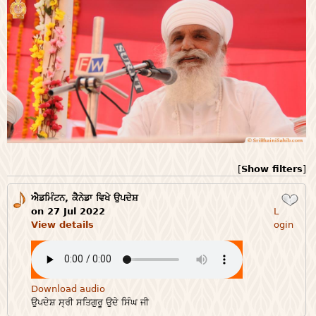
[
Show filters
]
ਐਡਮਿੰਟਨ, ਕੈਨੇਡਾ ਵਿਖੇ ਉਪਦੇਸ਼
Login
on 27 Jul 2022
L
View details
ogin
Download audio
ਉਪਦੇਸ਼ ਸ੍ਰੀ ਸਤਿਗੁਰੂ ਉਦੇ ਸਿੰਘ ਜੀ