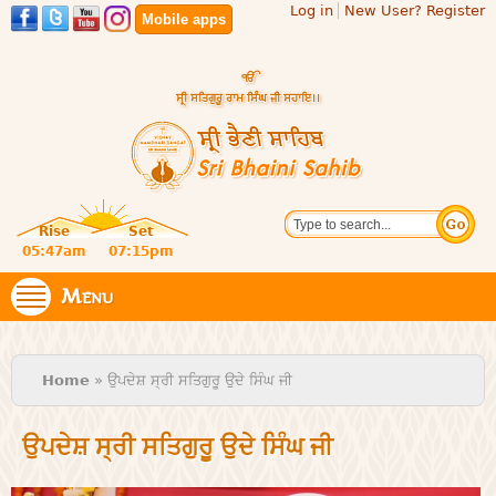
Log in
New User? Register
Skip to
Mobile apps
main
content
Official
Search
website
Sri
Rise
Set
of central
religious
05:47am
07:15pm
Bhaini
place for
Namdhari
Menu
Sahib
Sect
You are here
Home
» ਉਪਦੇਸ਼ ਸ੍ਰੀ ਸਤਿਗੁਰੂ ਉਦੇ ਸਿੰਘ ਜੀ
ਉਪਦੇਸ਼ ਸ੍ਰੀ ਸਤਿਗੁਰੂ ਉਦੇ ਸਿੰਘ ਜੀ