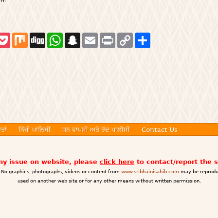
P
M
D
W
S
E
P
C
S
o
i
i
h
n
m
r
o
h
c
x
g
a
a
a
i
p
a
k
g
t
p
i
n
y
r
e
s
c
l
t
L
e
t
A
h
i
p
a
n
p
t
k
ਤਾਂ
ਨਿੱਜੀ ਪਾਲਿਸੀ
ਧਨ ਵਾਪਸੀ ਅਤੇ ਰੱਦ ਪਾਲੀਸੀ
Contact Us
any issue on website, please
click here
to contact/report the 
No graphics, photographs, videos or content from
www.sribhainisahib.com
may be reprodu
used on another web site or for any other means without written permission.