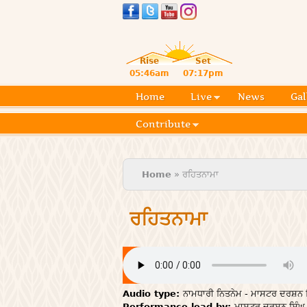
Rise
Set
05:46am
07:17pm
Home
Live
News
Gal
Contribute
You are here
Home
» ਰਹਿਤਨਾਮਾ
ਰਹਿਤਨਾਮਾ
Audio type:
ਨਾਮਧਾਰੀ ਨਿਤਨੇਮ - ਮਾਸਟਰ ਦਰਸ਼ਨ ਸ
Performance lead by:
ਮਾਸਟਰ ਦਰਸ਼ਨ ਸਿੰਘ 