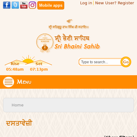
Log in
New User? Register
Skip to
Mobile apps
main
content
Official
Search
website
Sri
Rise
Set
of central
religious
05:48am
07:13pm
Bhaini
place for
Namdhari
Menu
Sahib
Sect
You are here
Home
ਦਸਤਾਵੇਜ਼ੀ