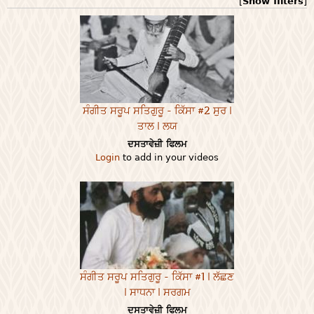
[
Show filters
]
ਸੰਗੀਤ ਸਰੂਪ ਸਤਿਗੁਰੂ - ਕਿੱਸਾ #2 ਸੁਰ |
ਤਾਲ | ਲਯ
ਦਸਤਾਵੇਜ਼ੀ ਫਿਲਮ
Login
to add in your videos
ਸੰਗੀਤ ਸਰੂਪ ਸਤਿਗੁਰੂ - ਕਿੱਸਾ #1 | ਲੱਛਣ
| ਸਾਧਨਾ | ਸਰਗਮ
ਦਸਤਾਵੇਜ਼ੀ ਫਿਲਮ