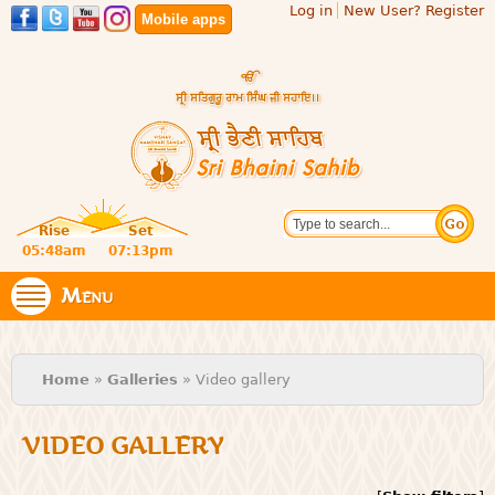
Log in
New User? Register
Skip to
Mobile apps
main
content
Official
Search
website
Sri
Rise
Set
of central
religious
05:48am
07:13pm
Bhaini
place for
Namdhari
Menu
Sahib
Sect
You are here
Home
»
Galleries
» Video gallery
VIDEO GALLERY