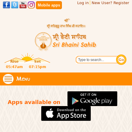
Log in
New User? Register
Skip to
Mobile apps
main
content
Official
Search
website
Sri
Rise
Set
of central
religious
05:47am
07:15pm
Bhaini
place for
Namdhari
Menu
Sahib
Sect
Apps available on