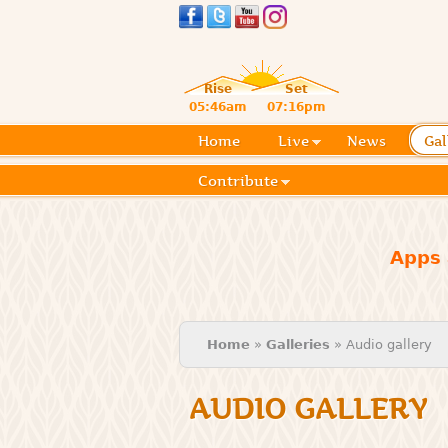
Rise
Set
05:46am
07:16pm
Home
Live
News
Gal
Contribute
Apps 
You are here
Home
»
Galleries
» Audio gallery
AUDIO GALLERY