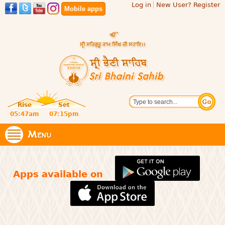
Log in
New User? Register
Skip to
Mobile apps
main
content
Official
Search
website
Sri
Rise
Set
of central
religious
05:47am
07:15pm
Bhaini
place for
Namdhari
Menu
Sahib
Sect
Apps available on